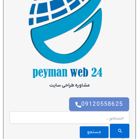
مشاوره طراحی سایت
09120558625
جستجو
برای: