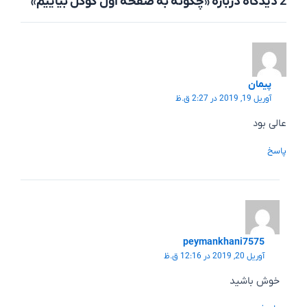
2 دیدگاه دربارهٔ «چگونه به صفحه اول گوگل بیاییم»
پیمان
آوریل 19, 2019 در 2:27 ق.ظ
عالی بود
پاسخ
peymankhani7575
آوریل 20, 2019 در 12:16 ق.ظ
خوش باشید