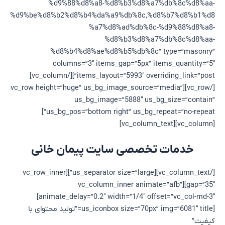
%d9%88%d8%a8-%d8%b3%d8%a7%db%8c%d8%aa-
%d9%be%d8%b2%d8%b4%da%a9%db%8c,%d8%b7%d8%b1%d8
%a7%d8%ad%db%8c-%d9%88%d8%a8-
%d8%b3%d8%a7%db%8c%d8%aa-
%d8%b4%d8%ae%d8%b5%db%8c” type=”masonry”
columns=”3″ items_gap=”5px” items_quantity=”5″
items_layout=”5993″ overriding_link=”post”][/vc_column]
[/vc_row][vc_row height=”huge” us_bg_image_source=”media”
us_bg_image=”5888″ us_bg_size=”contain”
us_bg_pos=”bottom right” us_bg_repeat=”no-repeat”]
[vc_column][vc_column_text]
خدمات تخصصی سایت پیمان خانی
[/vc_column_text][us_separator size=”large”][vc_row_inner
gap=”35″][vc_column_inner animate=”afb”
animate_delay=”0.2″ width=”1/4″ offset=”vc_col-md-3″]
[us_iconbox size=”70px” img=”6081″ title=”تولید محتوای با
کیفیت”