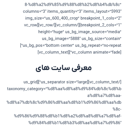
8-%d8%a2%d9%85%d9%88%d8%b2%d8%b4%db%8c”
columns=”3″ items_quantity=”3″ items_layout=”5993″
img_size=”us_600_400_crop” breakpoint_1_cols=”2″
breakpoint_2_cols=”1″][/vc_column][/vc_row][vc_row
height=”huge” us_bg_image_source=”media”
us_bg_image=”5888″ us_bg_size=”contain”
us_bg_pos=”bottom center” us_bg_repeat=”no-repeat”]
[vc_column animate=”fade”][vc_column_text]
معرفی سایت های
[/vc_column_text][us_separator size=”large”][us_grid
taxonomy_category=”%d8%aa%d8%a8%d9%84%db%8c%d8%b
a%d8%a7%d8%aa-
%d8%a7%db%8c%d9%86%d8%aa%d8%b1%d9%86%d8%aa%db
%8c-
%d9%86%d9%88%d8%b1%d8%a2%d8%a8%d8%a7%d8%af-
%d9%84%d8%b1%d8%b3%d8%aa%d8%a7%d9%86″