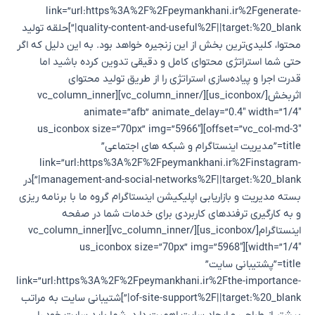
link=”url:https%3A%2F%2Fpeymankhani.ir%2Fgenerate-
quality-content-and-useful%2F||target:%20_blank|”]حلقه تولید
محتوا، کلیدی‌ترین بخش از این زنجیره خواهد بود. به این دلیل که اگر
حتی شما استراتژی محتوای کامل و دقیقی تدوین کرده باشید اما
قدرت اجرا و پیاده‌سازی استراتژی را از طریق تولید محتوای
اثربخش[/us_iconbox][/vc_column_inner][vc_column_inner
animate=”afb” animate_delay=”0.4″ width=”1/4″
offset=”vc_col-md-3″][us_iconbox size=”70px” img=”5966″
title=”مدیریت اینستاگرام و شبکه های اجتماعی”
link=”url:https%3A%2F%2Fpeymankhani.ir%2Finstagram-
management-and-social-networks%2F||target:%20_blank|”]در
بسته مدیریت و بازاریابی اپلیکیشن اینستاگرام گروه ما با برنامه ریزی
و به کارگیری ترفندهای کاربردی برای خدمات شما در صفحه
اینستاگرام[/us_iconbox][/vc_column_inner][vc_column_inner
width=”1/4″][us_iconbox size=”70px” img=”5968″
title=”پشتیبانی سایت”
link=”url:https%3A%2F%2Fpeymankhani.ir%2Fthe-importance-
of-site-support%2F||target:%20_blank|”]شتیبانی سایت به مراتب