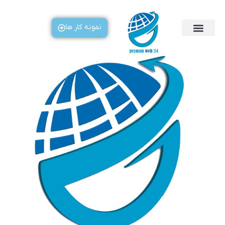
رش
ه
نمونه کار ها
حتوا