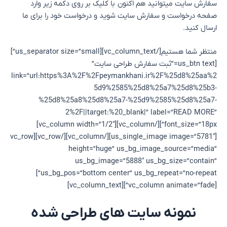
سفارش سایت میتوانید هم اکنون با کلیک بر روی دکمه زیر وارد
صفحه درخواست و سفارش سایت شوید و درخواست خود را برای ما
ارسال کنید.
منتظر شما هستیم[/vc_column_text][us_separator size=”small”]
[us_btn text=”ثبت سفارش طراحی سایت”
link=”url:https%3A%2F%2Fpeymankhani.ir%2F%25d8%25aa%2
5d9%2585%25d8%25a7%25d8%25b3-
%25d8%25a8%25d8%25a7-%25d9%2585%25d8%25a7-
2%2F||target:%20_blank|” label=”READ MORE”
font_size=”18px”][/vc_column][vc_column width=”1/2″]
[us_single_image image=”5781″][/vc_column][/vc_row][vc_row
height=”huge” us_bg_image_source=”media”
us_bg_image=”5888″ us_bg_size=”contain”
us_bg_pos=”bottom center” us_bg_repeat=”no-repeat”]
[vc_column animate=”fade”][vc_column_text]
نمونه سایت های طراحی شده