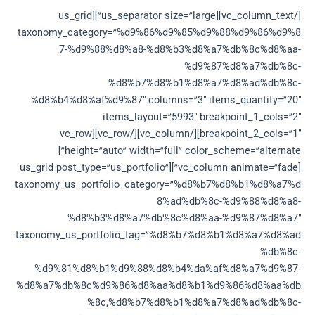
[/vc_column_text][us_separator size=”large”][us_grid
taxonomy_category=”%d9%86%d9%85%d9%88%d9%86%d9%8
7-%d9%88%d8%a8-%d8%b3%d8%a7%db%8c%d8%aa-
%d9%87%d8%a7%db%8c-
%d8%b7%d8%b1%d8%a7%d8%ad%db%8c-
%d8%b4%d8%af%d9%87″ columns=”3″ items_quantity=”20″
items_layout=”5993″ breakpoint_1_cols=”2″
breakpoint_2_cols=”1″][/vc_column][/vc_row][vc_row
height=”auto” width=”full” color_scheme=”alternate”]
[vc_column animate=”fade”][us_grid post_type=”us_portfolio”
taxonomy_us_portfolio_category=”%d8%b7%d8%b1%d8%a7%d
8%ad%db%8c-%d9%88%d8%a8-
%d8%b3%d8%a7%db%8c%d8%aa-%d9%87%d8%a7″
taxonomy_us_portfolio_tag=”%d8%b7%d8%b1%d8%a7%d8%ad
%db%8c-
%d9%81%d8%b1%d9%88%d8%b4%da%af%d8%a7%d9%87-
%d8%a7%db%8c%d9%86%d8%aa%d8%b1%d9%86%d8%aa%db
%8c,%d8%b7%d8%b1%d8%a7%d8%ad%db%8c-