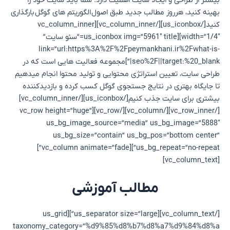
بیشتر از طراحی و ایجاد سایت اهمیت دارد. شما باید سایت خود را
بهینه کنید، هرروز مطالب جدید طبق اصول الگوریتم های گوگل بارگذاری
کنید[/us_iconbox][/vc_column_inner][vc_column_inner
width=”1/4″][us_iconbox img=”5961″ title=”سئو سایت”
link=”url:https%3A%2F%2Fpeymankhani.ir%2Fwhat-is-
seo%2F||target:%20_blank|”]مجموعه فعالیت هایی است که در
طراحی سایت، تعیین استراتژی محتوایی و تولید محتوا انجام میدهیم
تا جایگاه بهتری در نتایج جستجوی گوگل کسب کرده و بازدیدکننده
بیشتری برای سایت جذب کنیم[/us_iconbox][/vc_column_inner]
[/vc_row_inner][/vc_column][/vc_row][vc_row height=”huge”
us_bg_image_source=”media” us_bg_image=”5888″
us_bg_size=”contain” us_bg_pos=”bottom center”
us_bg_repeat=”no-repeat”][vc_column animate=”fade”]
[vc_column_text]
مطالب آموزشی
[/vc_column_text][us_separator size=”large”][us_grid
taxonomy_category=”%d9%85%d8%b7%d8%a7%d9%84%d8%a