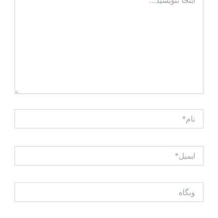
بنویسید…
نام*
ایمیل*
وبگاه