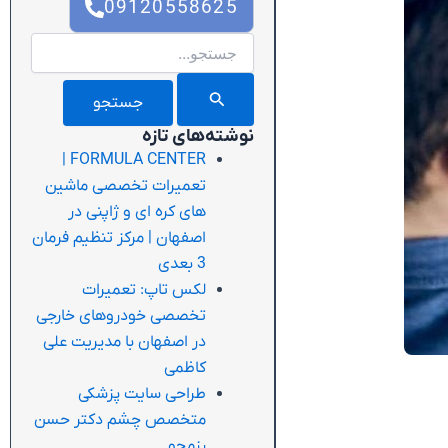
09120558625
جستجو
برای:
نوشته‌های تازه
FORMULA CENTER |
تعمیرات تخصصی ماشین
های کره ای و ژاپنی در
اصفهان | مرکز تنظیم فرمان
3 بعدی
لکس تاپ: تعمیرات
تخصصی خودروهای خارجی
در اصفهان با مدیریت علی
کاظمی
طراحی سایت پزشکی
متخصص چشم دکتر حسن
رزمجو