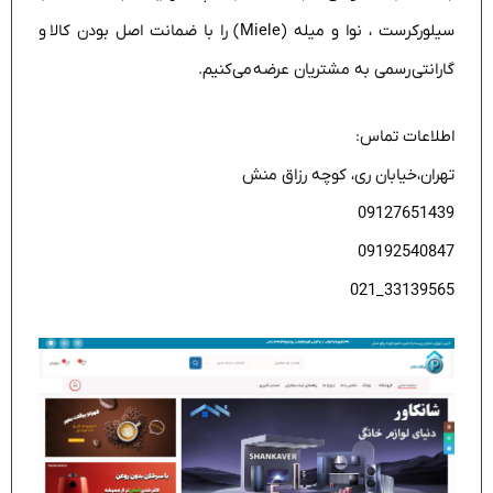
سیلورکرست ، نوا و میله (Miele) را با ضمانت اصل بودن کالا و
گارانتی رسمی به مشتریان عرضه می‌کنیم.
اطلاعات تماس:
تهران،خیابان ری، کوچه رزاق منش
09127651439
09192540847
33139565_021