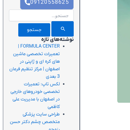
09120558625
جستجو
برای:
نوشته‌های تازه
FORMULA CENTER |
تعمیرات تخصصی ماشین
های کره ای و ژاپنی در
اصفهان | مرکز تنظیم فرمان
3 بعدی
لکس تاپ: تعمیرات
تخصصی خودروهای خارجی
در اصفهان با مدیریت علی
کاظمی
طراحی سایت پزشکی
متخصص چشم دکتر حسن
رزمجو