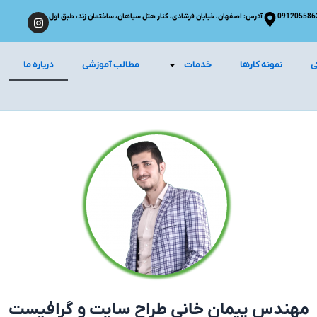
091205586
آدرس: اصفهان، خیابان فرشادی، کنار هتل سپاهان، ساختمان زند، طبق اول
I
n
s
t
ی
نمونه کارها
خدمات
مطالب آموزشی
درباره ما
a
g
r
a
m
مهندس پیمان خانی طراح سایت و گرافیست