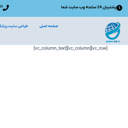
رش
پشتیبان 24 ساعته وب سایت شما
25
ه
حتوا
صفحه اصلی
طراحی سایت پزشک
[vc_row][vc_column][vc_column_text]